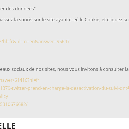
cker des données”
ssez la souris sur le site ayant créé le Cookie, et cliquez su
py?hl=fr&hlrm=en&answer=95647
seaux sociaux de nos sites, nous vous invitons à consulter l
nswer/61416?hl=fr
71379-twitter-prend-en-charge-la-desactivation-du-suivi-dnt
licy
95310676682/
ELLE